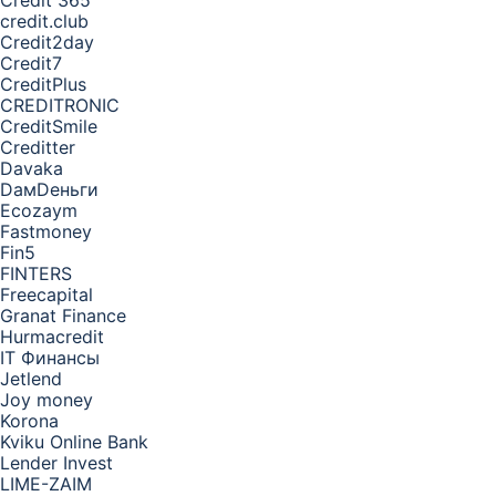
Credit 365
credit.club
Credit2day
Credit7
CreditPlus
CREDITRONIC
CreditSmile
Creditter
Davaka
DамDеньги
Ecozaym
Fastmoney
Fin5
FINTERS
Freecapital
Granat Finance
Hurmacredit
IT Финансы
Jetlend
Joy money
Korona
Kviku Online Bank
Lender Invest
LIME-ZAIM