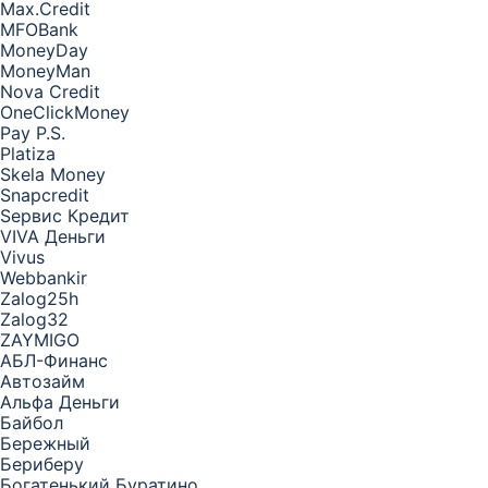
Max.Credit
MFOBank
MoneyDay
MoneyMan
Nova Credit
OneClickMoney
Pay P.S.
Platiza
Skela Money
Snapcredit
Sервис Кредит
VIVA Деньги
Vivus
Webbankir
Zalog25h
Zalog32
ZAYMIGO
АБЛ-Финанс
Автозайм
Альфа Деньги
Байбол
Бережный
Бериберу
Богатенький Буратино