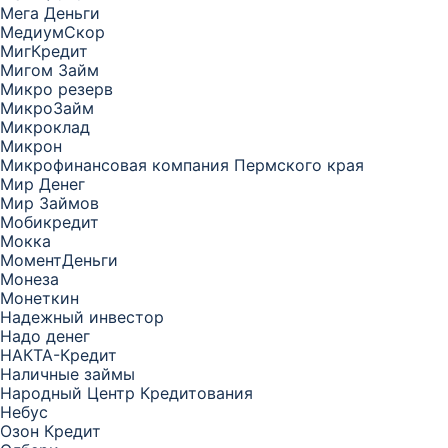
Мега Деньги
МедиумСкор
МигКредит
Мигом Займ
Микро резерв
МикроЗайм
Микроклад
Микрон
Микрофинансовая компания Пермского края
Мир Денег
Мир Займов
Мобикредит
Мокка
МоментДеньги
Монеза
Монеткин
Надежный инвестор
Надо денег
НАКТА-Кредит
Наличные займы
Народный Центр Кредитования
Небус
Озон Кредит