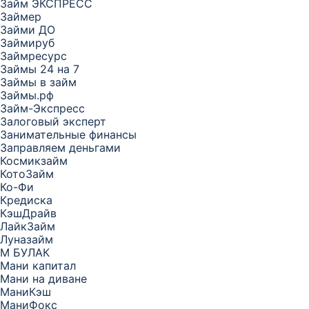
Займ ЭКСПРЕСС
Займер
Займи ДО
Займируб
Займресурс
Займы 24 на 7
Займы в займ
Займы.рф
Займ-Экспресс
Залоговый эксперт
Занимательные финансы
Заправляем деньгами
Космикзайм
КотоЗайм
Ко-Фи
Кредиска
КэшДрайв
ЛайкЗайм
Луназайм
М БУЛАК
Мани капитал
Мани на диване
МаниКэш
МаниФокс