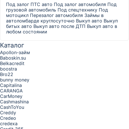
Под залог ПТС авто
Под залог автомобиля
Под
грузовой автомобиль
Под спецтехнику
Под
мотоцикл
Перезалог автомобиля
Займы в
автоломбарде круглосуточно
Выкуп авто
Выкуп
битых авто
Выкуп авто после ДТП
Выкуп авто в
любом состоянии
Каталог
Apollon-займ
Baboskin.su
Belkacredit
boostra
Bro22
bunny money
Capitalina
CARANGA
CarMoney
Cashmashina
CashToYou
Creddy
Credeo
credexa