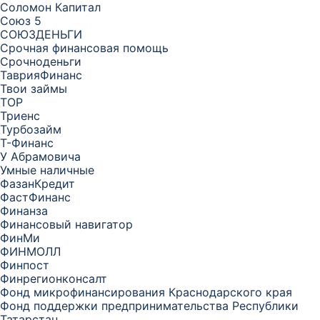
Соломон Капитал
Союз 5
СОЮЗДЕНЬГИ
Срочная финансовая помощь
Срочноденьги
ТаврияФинанс
Твои займы
ТОР
Триенс
Турбозайм
Т-Финанс
У Абрамовича
Умные наличные
ФазанКредит
ФастФинанс
Финанза
Финансовый навигатор
ФинМи
ФИНМОЛЛ
Финпост
Финрегионконсалт
Фонд микрофинансирования Краснодарского края
Фонд поддержки предпринимательства Республики
Татарстан