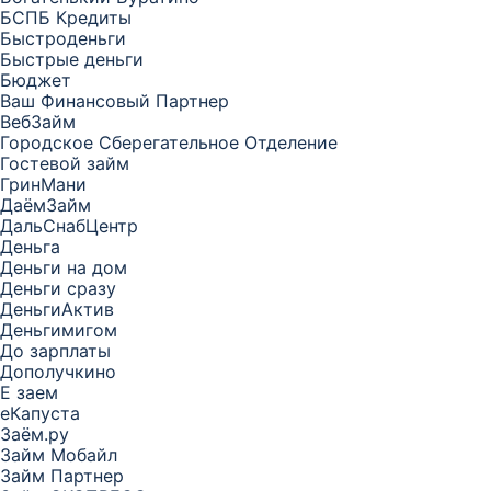
БСПБ Кредиты
Быстроденьги
Быстрые деньги
Бюджет
Ваш Финансовый Партнер
ВебЗайм
Городское Сберегательное Отделение
Гостевой займ
ГринМани
ДаёмЗайм
ДальСнабЦентр
Деньга
Деньги на дом
Деньги сразу
ДеньгиАктив
Деньгимигом
До зарплаты
Дополучкино
Е заем
еКапуста
Заём.ру
Займ Мобайл
Займ Партнер