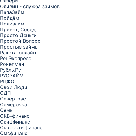
Олбери
Оливин - служба займов
ПапаЗайм
Пойдём
Полизайм
Привет, Сосед!
Просто Деньги
Простой Вопрос
Простые займы
Ракета-онлайн
РенЭкспресс
РокетМэн
Рубль.Ру
РУСЗАЙМ
РЦФО
Свои Люди
СДП
СеверТраст
Семерочка
Семь
СКБ-финанс
Скиффинанс
Скорость финанс
Смсфинанс